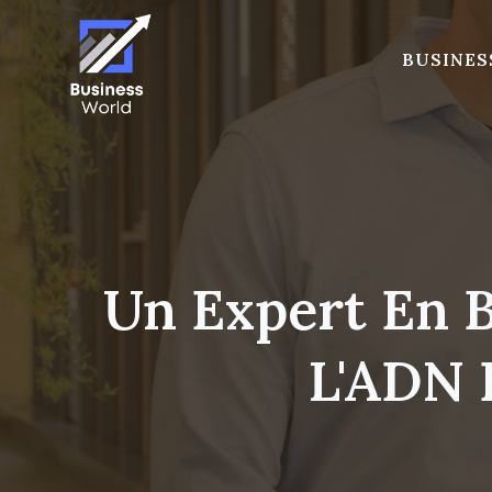
Skip
to
BUSINES
content
Un Expert En B
L'ADN 