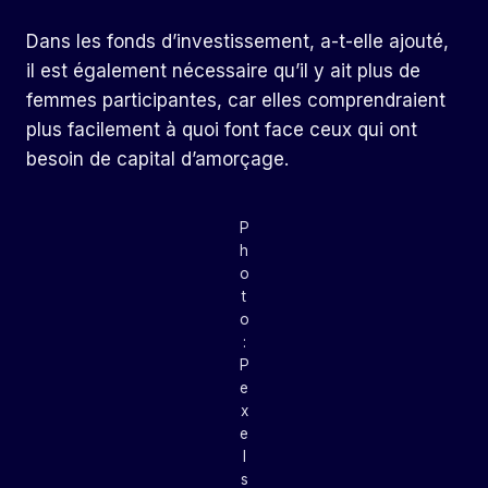
Dans les fonds d’investissement, a-t-elle ajouté,
il est également nécessaire qu’il y ait plus de
femmes participantes, car elles comprendraient
plus facilement à quoi font face ceux qui ont
besoin de capital d’amorçage.
P
h
o
t
o
:
P
e
x
e
l
s