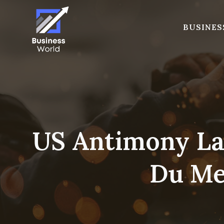
Skip
to
BUSINES
content
US Antimony La
Du Me