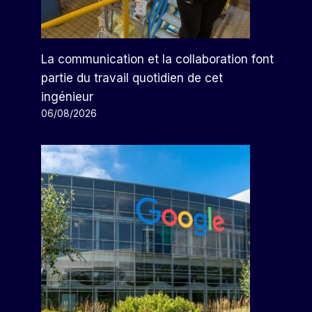
La communication et la collaboration font
partie du travail quotidien de cet
ingénieur
06/08/2026
Telcel Se Défendra D'une
Sanction De Plus De 90
Millions De Pesos
Par
Arthur
13/09/2024