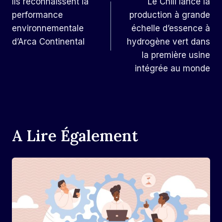
Ils reconnaissent la
Le Chili lance la
De
performance
production à grande
L’article
environnementale
échelle d’essence à
d’Arca Continental
hydrogène vert dans
la première usine
intégrée au monde
A Lire Également