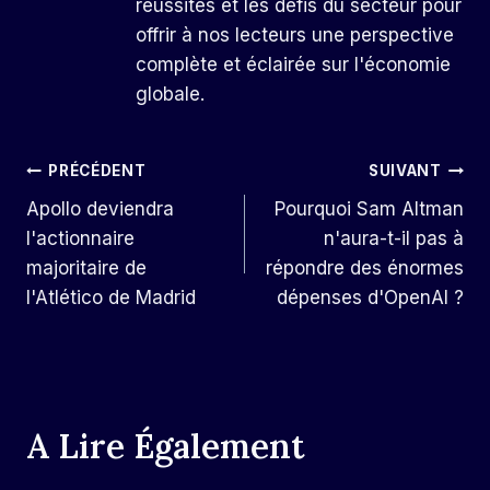
réussites et les défis du secteur pour
offrir à nos lecteurs une perspective
complète et éclairée sur l'économie
globale.
Navigation
PRÉCÉDENT
SUIVANT
Apollo deviendra
Pourquoi Sam Altman
De
l'actionnaire
n'aura-t-il pas à
L’article
majoritaire de
répondre des énormes
l'Atlético de Madrid
dépenses d'OpenAI ?
A Lire Également