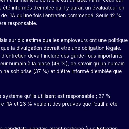
ent à la manière dont elle est utilisée. Parmi ceux qui
s été informés d’emblée qu’il y aurait un évaluateur en
on de l’IA qu’une fois l’entretien commencé. Seuls 12 %
ère responsable.
is sur dix estime que les employeurs ont une politique
que la divulgation devrait être une obligation légale.
d'entretien devait inclure des garde-fous importants,
eweur humain à la place (49 %), de savoir qu'un humain
n ne soit prise (37 %) et d'être informé d'emblée que
 système qu'ils utilisent est responsable ; 27 %
e l’IA et 23 % veulent des preuves que l’outil a été
 candidats irlandais ayant participé à un
Entretien