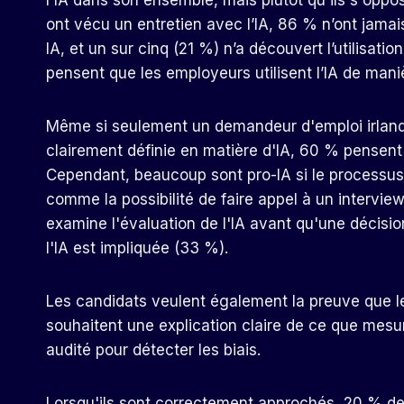
l'IA dans son ensemble, mais plutôt qu'ils s'oppos
ont vécu un entretien avec l’IA, 86 % n’ont jamai
IA, et un sur cinq (21 %) n’a découvert l’utilisati
pensent que les employeurs utilisent l’IA de mani
Même si seulement un demandeur d'emploi irlanda
clairement définie en matière d'IA, 60 % pensent 
Cependant, beaucoup sont pro-IA si le processus 
comme la possibilité de faire appel à un intervi
examine l'évaluation de l'IA avant qu'une décisio
l'IA est impliquée (33 %).
Les candidats veulent également la preuve que le
souhaitent une explication claire de ce que mesur
audité pour détecter les biais.
Lorsqu'ils sont correctement approchés, 20 % des