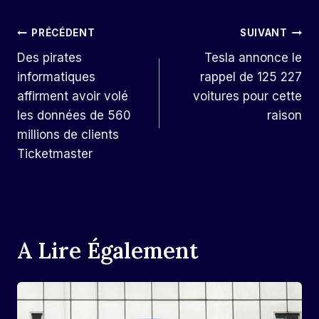
Navigation
PRÉCÉDENT
SUIVANT
Des pirates
Tesla annonce le
De
informatiques
rappel de 125 227
L’article
affirment avoir volé
voitures pour cette
les données de 560
raison
millions de clients
Ticketmaster
A Lire Également