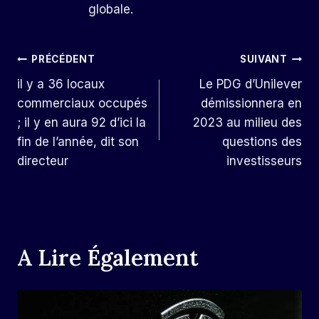
globale.
Navigation
PRÉCÉDENT
SUIVANT
il y a 36 locaux
Le PDG d’Unilever
De
commerciaux occupés
démissionnera en
L’article
; il y en aura 92 d’ici la
2023 au milieu des
fin de l’année, dit son
questions des
directeur
investisseurs
A Lire Également