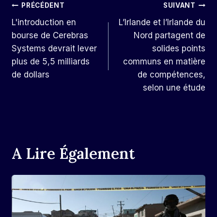
Navigation
PRÉCÉDENT
SUIVANT
L'introduction en
L’Irlande et l’Irlande du
De
bourse de Cerebras
Nord partagent de
L’article
Systems devrait lever
solides points
plus de 5,5 milliards
communs en matière
de dollars
de compétences,
selon une étude
A Lire Également