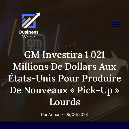
Skip
to
content
GM Investira 1 021
Millions De Dollars Aux
États-Unis Pour Produire
De Nouveaux « Pick-Up »
Lourds
Par
Arthur
05/06/2023