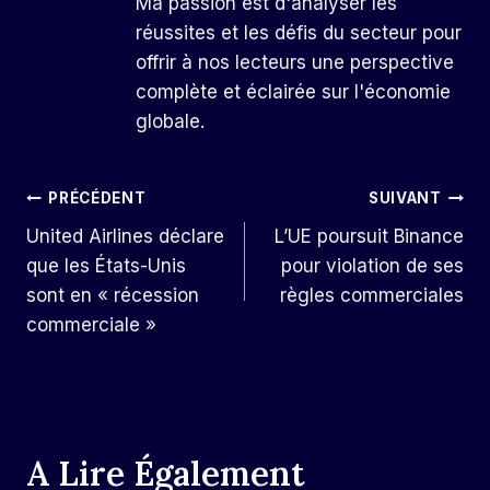
Ma passion est d'analyser les
réussites et les défis du secteur pour
offrir à nos lecteurs une perspective
complète et éclairée sur l'économie
globale.
Navigation
PRÉCÉDENT
SUIVANT
United Airlines déclare
L’UE poursuit Binance
De
que les États-Unis
pour violation de ses
L’article
sont en « récession
règles commerciales
commerciale »
A Lire Également