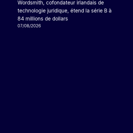
Wordsmith, cofondateur irlandais de
Le SIAR 2023 Arrive, Le Rendez-
technologie juridique, étend la série B à
Vous Privilégié Des
84 millions de dollars
Collectionneurs En Quête De
07/08/2026
Montres Uniques
Par
Arthur
13/10/2023