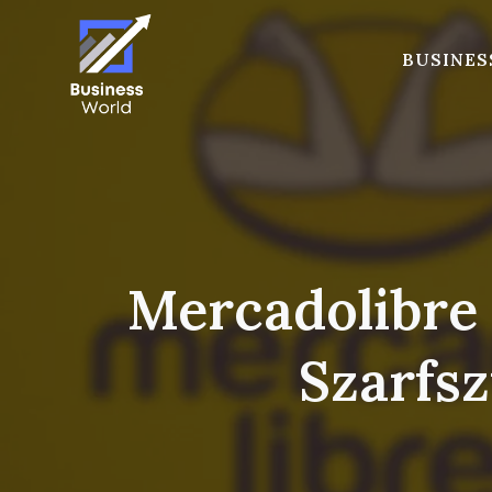
Skip
to
BUSINES
content
Mercadolibre 
Szarfs