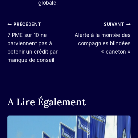
globale.
Navigation
PRÉCÉDENT
SUIVANT
7 PME sur 10 ne
Alerte à la montée des
De
parviennent pas à
compagnies blindées
L’article
obtenir un crédit par
« caneton »
manque de conseil
A Lire Également