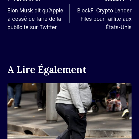
Navigation
Elon Musk dit qu’Apple
BlockFi Crypto Lender
De
a cessé de faire de la
Files pour faillite aux
L’article
publicité sur Twitter
États-Unis
A Lire Également