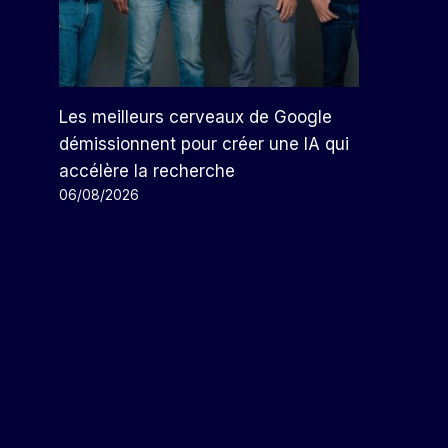
Meta Conclut Des Accords
D'énergie Nucléaire Avec Trois
Sociétés
Les meilleurs cerveaux de Google
Par
Arthur
09/01/2026
démissionnent pour créer une IA qui
accélère la recherche
06/08/2026