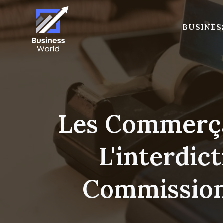
Skip
to
BUSINES
content
Les Commerça
L'interdic
Commission