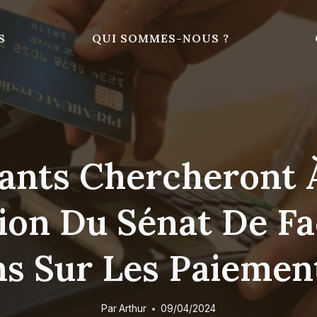
S
QUI SOMMES-NOUS ?
nts Chercheront À
tion Du Sénat De F
s Sur Les Paiement
Par
Arthur
09/04/2024