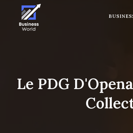
Skip
to
BUSINES
content
Le PDG D'Openai
Collec