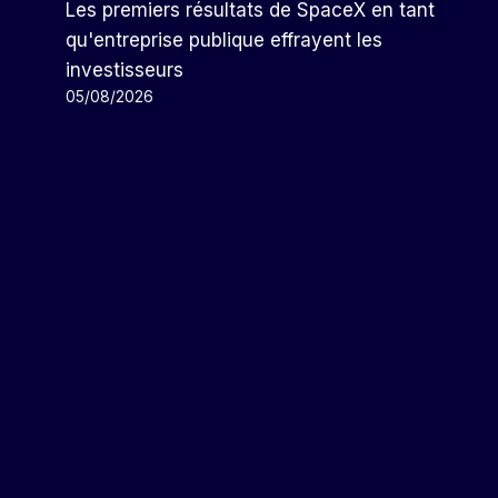
Les premiers résultats de SpaceX en tant
qu'entreprise publique effrayent les
investisseurs
05/08/2026
Tequisquiapan 2024 Fighting
Bull Fair Annoncée Pour Mars
Par
Arthur
13/02/2024