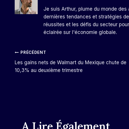
Je suis Arthur, plume du monde des a
dernières tendances et stratégies de
réussites et les défis du secteur pou
éclairée sur l'économie globale.
Navigation
PRÉCÉDENT
Les gains nets de Walmart du Mexique chute de
De
10,3% au deuxième trimestre
L’article
A Lire Également