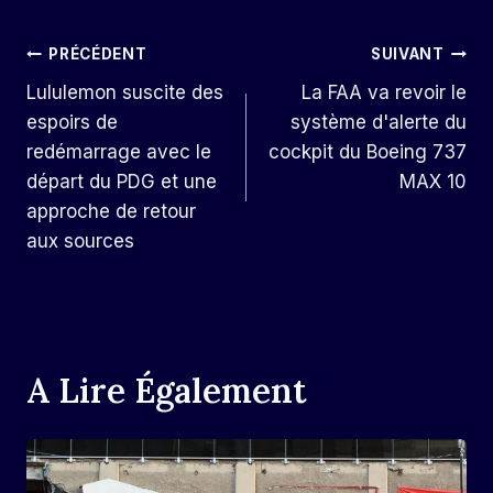
Navigation
PRÉCÉDENT
SUIVANT
Lululemon suscite des
La FAA va revoir le
De
espoirs de
système d'alerte du
L’article
redémarrage avec le
cockpit du Boeing 737
départ du PDG et une
MAX 10
approche de retour
aux sources
A Lire Également