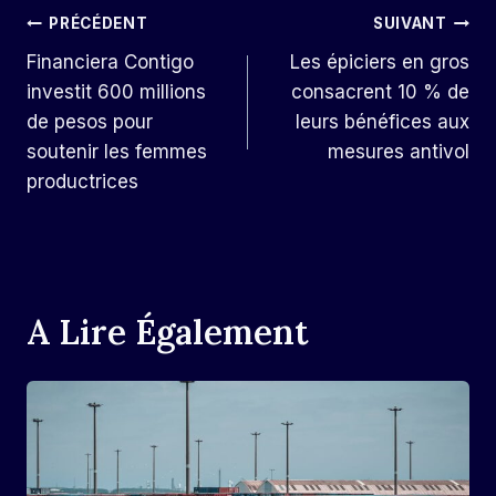
Navigation
PRÉCÉDENT
SUIVANT
Financiera Contigo
Les épiciers en gros
De
investit 600 millions
consacrent 10 % de
L’article
de pesos pour
leurs bénéfices aux
soutenir les femmes
mesures antivol
productrices
A Lire Également