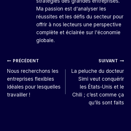
stratégies des grandes entreprises.
Ma passion est d'analyser les
réussites et les défis du secteur pour
offrir à nos lecteurs une perspective
complète et éclairée sur l'économie
globale.
Navigation
PRÉCÉDENT
SUIVANT
Nous recherchons les
La peluche du docteur
De
entreprises flexibles
Simi veut conquérir
L’article
idéales pour lesquelles
les États-Unis et le
travailler !
Chili ; c’est comme ça
qu’ils sont faits