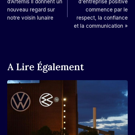
d’Artemis II donnent un
d'entreprise positive
L’article
nouveau regard sur
commence par le
notre voisin lunaire
respect, la confiance
et la communication »
A Lire Également