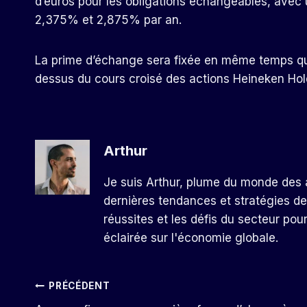
d’euros pour les obligations échangeables, avec
2,375% et 2,875% par an.
La prime d’échange sera fixée en même temps que 
dessus du cours croisé des actions Heineken Hold
Arthur
Je suis Arthur, plume du monde des a
dernières tendances et stratégies de
réussites et les défis du secteur pou
éclairée sur l'économie globale.
Navigation
PRÉCÉDENT