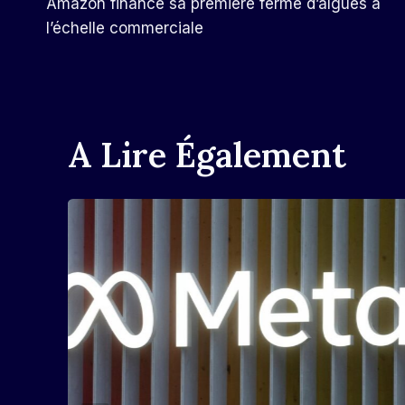
Amazon finance sa première ferme d’algues à
De
l’échelle commerciale
L’article
A Lire Également