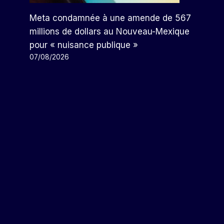
Meta condamnée à une amende de 567
millions de dollars au Nouveau-Mexique
Meta Affirme Que Ses Modèles
pour « nuisance publique »
Llama AI Sont Utilisés Par Les
07/08/2026
Banques Et Les Entreprises
Technologiques
Par
Arthur
29/08/2024