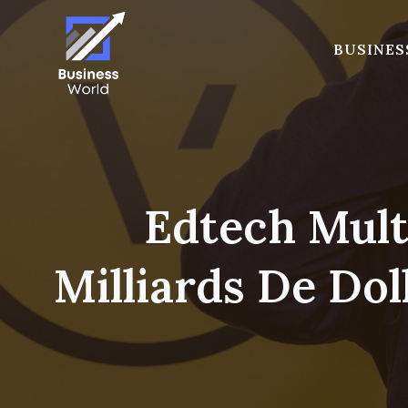
Skip
to
BUSINES
content
Edtech Multi
Milliards De Do