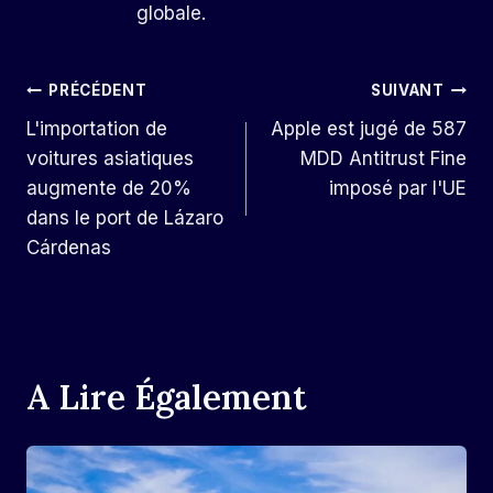
globale.
Navigation
PRÉCÉDENT
SUIVANT
L'importation de
Apple est jugé de 587
De
voitures asiatiques
MDD Antitrust Fine
L’article
augmente de 20%
imposé par l'UE
dans le port de Lázaro
Cárdenas
A Lire Également