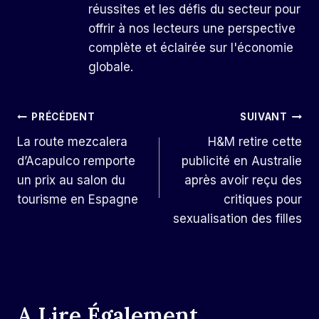
réussites et les défis du secteur pour
offrir à nos lecteurs une perspective
complète et éclairée sur l'économie
globale.
Navigation
PRÉCÉDENT
SUIVANT
La route mezcalera
H&M retire cette
De
d’Acapulco remporte
publicité en Australie
L’article
un prix au salon du
après avoir reçu des
tourisme en Espagne
critiques pour
sexualisation des filles
A Lire Également