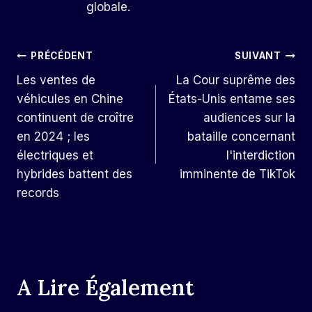
globale.
Navigation
PRÉCÉDENT
SUIVANT
Les ventes de
La Cour suprême des
De
véhicules en Chine
États-Unis entame ses
L’article
continuent de croître
audiences sur la
en 2024 ; les
bataille concernant
électriques et
l'interdiction
hybrides battent des
imminente de TikTok
records
A Lire Également