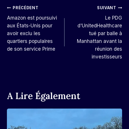
Navigation
PRÉCÉDENT
SUIVANT
Amazon est poursuivi
Le PDG
De
aux États-Unis pour
d'UnitedHealthcare
L’article
avoir exclu les
tué par balle à
quartiers populaires
Manhattan avant la
de son service Prime
réunion des
investisseurs
A Lire Également