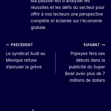
Ma passion est d'analyser les
réussites et les défis du secteur pour
offrir à nos lecteurs une perspective
complète et éclairée sur l'économie
globale.
Navigation
PRÉCÉDENT
SUIVANT
Le syndicat Audi au
Popeyes fera ses
De
Mexique refuse
débuts dans la
L’article
d’annuler la grève
publicité du Super
Bowl avec plus de 7
millions de dollars