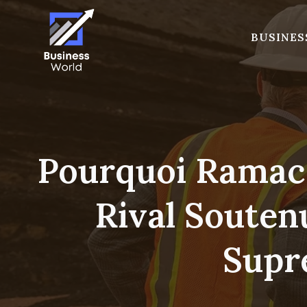
Skip
to
BUSINES
content
Pourquoi Ramaco
Rival Soute
Supr