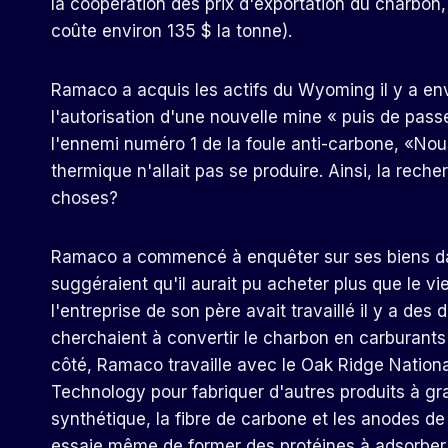
la coopération des prix d'exportation du charbon, q
coûte environ 135 $ la tonne).
Ramaco a acquis les actifs du Wyoming il y a env
l'autorisation d'une nouvelle mine « puis de pas
l'ennemi numéro 1 de la foule anti-carbone, «No
thermique n'allait pas se produire. Ainsi, la rec
choses?
Ramaco a commencé à enquêter sur ses biens da
suggéraient qu'il aurait pu acheter plus que le v
l'entreprise de son père avait travaillé il y a de
cherchaient à convertir le charbon en carburants l
côté, Ramaco travaille avec le Oak Ridge Nationa
Technology pour fabriquer d'autres produits à g
synthétique, la fibre de carbone et les anodes de 
essaie même de former des protéines à adsorber s