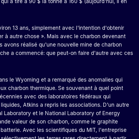
ui a tiré à 90 $ la tonne à 160 $ (aujourd'hui, il en
iron 13 ans, simplement avec l'intention d'obtenir
ser à autre chose ». Mais avec le charbon devenant
us avons réalisé qu'une nouvelle mine de charbon
herche a commencé: que peut-on faire d'autre avec ces
ns le Wyoming et a remarqué des anomalies qui
ieux charbon thermique. Se souvenant à quel point
s décennies avec des laboratoires fédéraux qui
iquides, Atkins a repris les associations. D'un autre
l Laboratory et le National Laboratory of Energy
rande valeur de son charbon, comme le graphite
batterie. Avec les scientifiques du MIT, l'entreprise
électivement les terres rares directement à partir