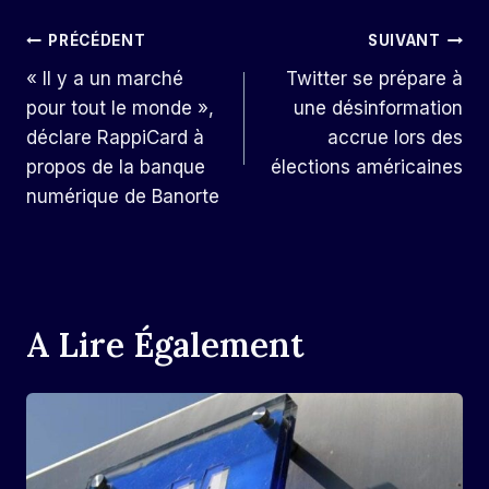
Navigation
PRÉCÉDENT
SUIVANT
« Il y a un marché
Twitter se prépare à
De
pour tout le monde »,
une désinformation
L’article
déclare RappiCard à
accrue lors des
propos de la banque
élections américaines
numérique de Banorte
A Lire Également