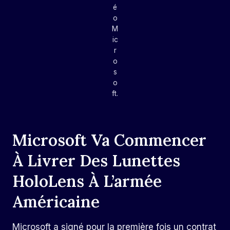
é
o
M
ic
r
o
s
o
ft.
Microsoft Va Commencer
À Livrer Des Lunettes
HoloLens À L’armée
Américaine
Microsoft a signé pour la première fois un contrat