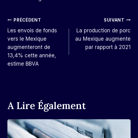
Navigation
PRÉCÉDENT
SUIVANT
Les envois de fonds
La production de porc
De
vers le Mexique
au Mexique augmente
L’article
augmenteront de
par rapport à 2021
13,4% cette année,
estime BBVA
A Lire Également