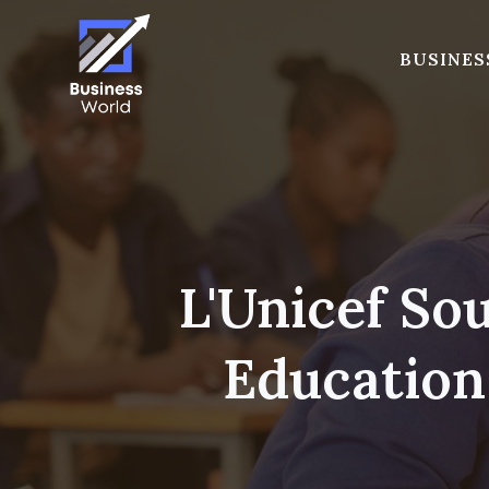
Skip
to
BUSINES
content
L'Unicef ​​s
Education 