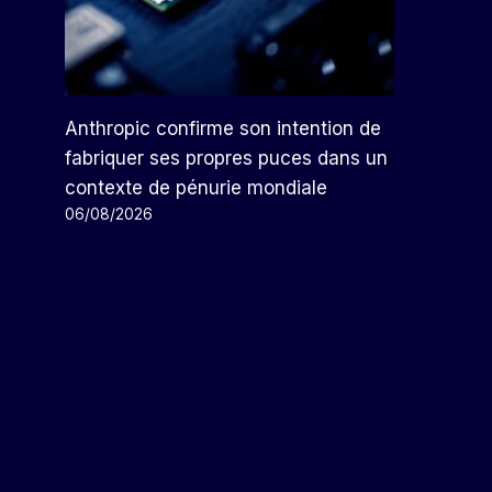
Anthropic confirme son intention de
fabriquer ses propres puces dans un
contexte de pénurie mondiale
06/08/2026
Les Députés Réduisent À
Nouveau La Pression Fiscale
Sur Pemex D’ici 2024
Par
Arthur
21/10/2023