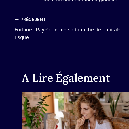
Navigation
PRÉCÉDENT
Fortune : PayPal ferme sa branche de capital-
De
risque
L’article
A Lire Également