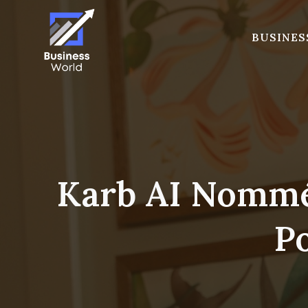
Skip
to
BUSINES
content
Karb AI Nommé
Po