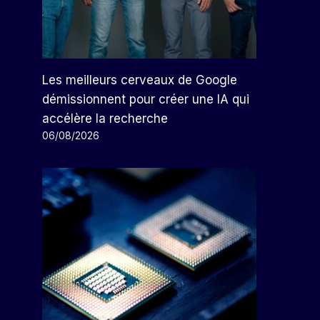
Les meilleurs cerveaux de Google
démissionnent pour créer une IA qui
Ils Font Appel Aux Hommes
accélère la recherche
D’affaires Mexicains Qui
06/08/2026
Souhaitent Faire Des Affaires
Au Salvador Et Au Costa Rica
Par
Arthur
20/09/2023