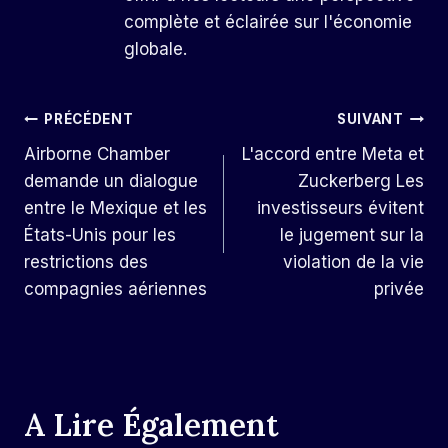
complète et éclairée sur l'économie
globale.
Navigation
PRÉCÉDENT
SUIVANT
Airborne Chamber
L'accord entre Meta et
De
demande un dialogue
Zuckerberg Les
L’article
entre le Mexique et les
investisseurs évitent
États-Unis pour les
le jugement sur la
restrictions des
violation de la vie
compagnies aériennes
privée
A Lire Également