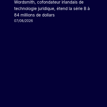
Wordsmith, cofondateur irlandais de
technologie juridique, étend la série B à
84 millions de dollars
07/08/2026
Prism Layer, Co-Fondateur
Irlandais, Sort Furtivement
Avec Une Augmentation De 1
Million De Dollars
Par
Arthur
07/04/2026