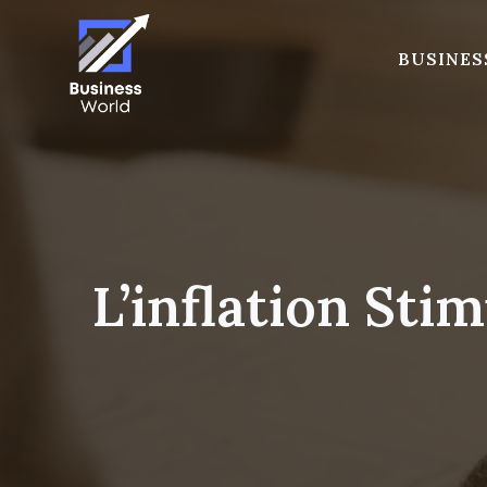
Skip
to
BUSINES
content
L’inflation St