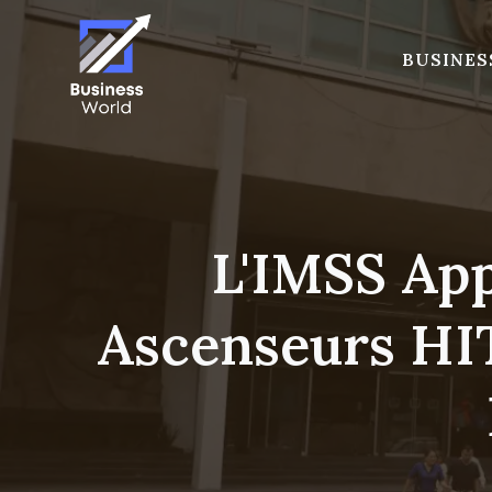
Skip
to
BUSINES
content
L'IMSS Ap
Ascenseurs HI