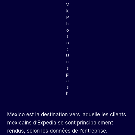
M
X.
P
h
o
t
o
:
U
n
s
pl
a
s
h.
Mexico est la destination vers laquelle les clients
mexicains d’Expedia se sont principalement
rendus, selon les données de l’entreprise.