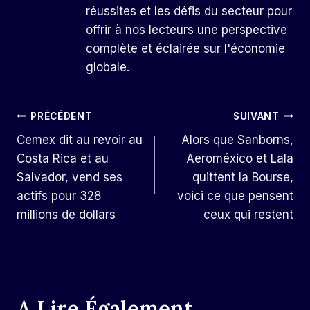
réussites et les défis du secteur pour
offrir à nos lecteurs une perspective
complète et éclairée sur l'économie
globale.
Navigation
PRÉCÉDENT
SUIVANT
Cemex dit au revoir au
Alors que Sanborns,
De
Costa Rica et au
Aeroméxico et Lala
L’article
Salvador, vend ses
quittent la Bourse,
actifs pour 328
voici ce que pensent
millions de dollars
ceux qui restent
A Lire Également