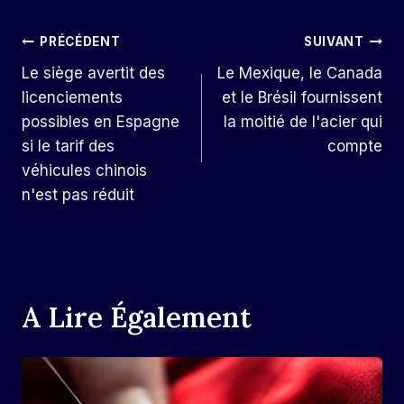
Navigation
PRÉCÉDENT
SUIVANT
Le siège avertit des
Le Mexique, le Canada
De
licenciements
et le Brésil fournissent
L’article
possibles en Espagne
la moitié de l'acier qui
si le tarif des
compte
véhicules chinois
n'est pas réduit
A Lire Également