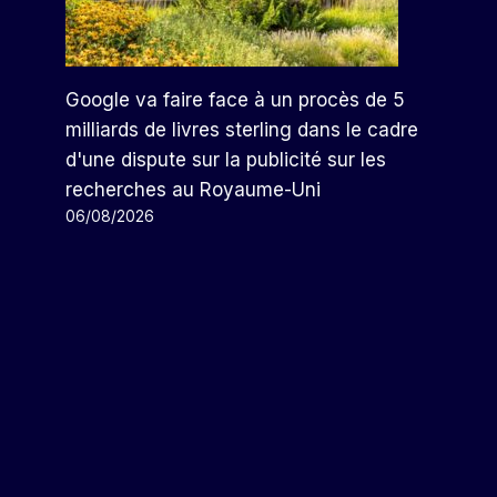
L'entreprise Automobile Place 2
Milliards De Pesos En
Certificats Au BMV
Google va faire face à un procès de 5
Par
Arthur
30/04/2024
milliards de livres sterling dans le cadre
d'une dispute sur la publicité sur les
recherches au Royaume-Uni
06/08/2026