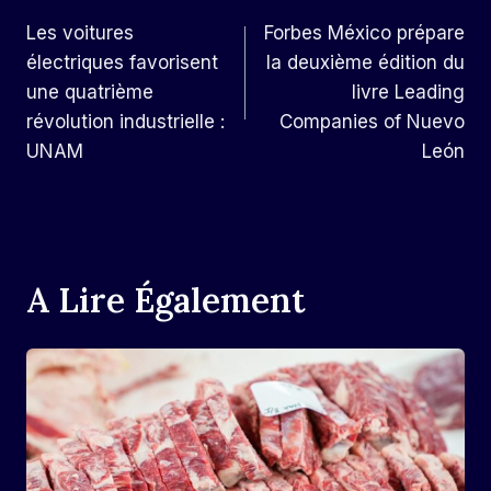
Les voitures
Forbes México prépare
De
électriques favorisent
la deuxième édition du
L’article
une quatrième
livre Leading
révolution industrielle :
Companies of Nuevo
UNAM
León
A Lire Également