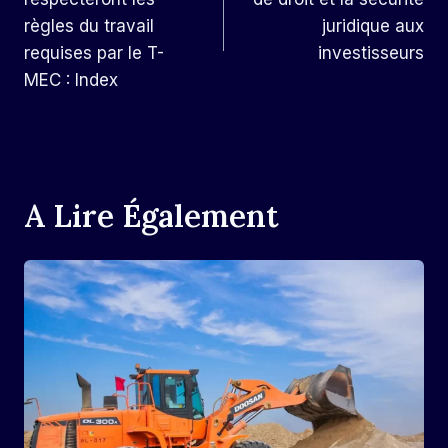
L’article
règles du travail
juridique aux
requises par le T-
investisseurs
MEC : Index
A Lire Également