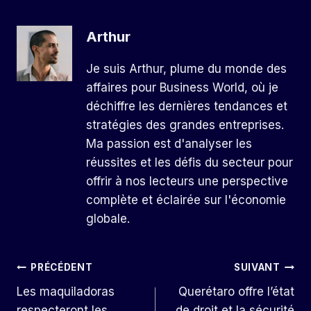
Arthur
Je suis Arthur, plume du monde des
affaires pour Business World, où je
déchiffre les dernières tendances et
stratégies des grandes entreprises.
Ma passion est d'analyser les
réussites et les défis du secteur pour
offrir à nos lecteurs une perspective
complète et éclairée sur l'économie
globale.
Navigation
PRÉCÉDENT
SUIVANT
Les maquiladoras
Querétaro offre l’état
De
respecteront les
de droit et la sécurité