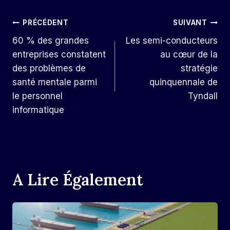
Navigation
PRÉCÉDENT
SUIVANT
60 % des grandes
Les semi-conducteurs
De
entreprises constatent
au cœur de la
L’article
des problèmes de
stratégie
santé mentale parmi
quinquennale de
le personnel
Tyndall
informatique
A Lire Également