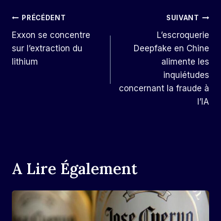
Navigation
PRÉCÉDENT
SUIVANT
Exxon se concentre
L’escroquerie
De
sur l’extraction du
Deepfake en Chine
L’article
lithium
alimente les
inquiétudes
concernant la fraude à
l’IA
A Lire Également