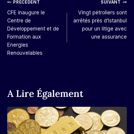
Navigation
PRÉCÉDENT
SUIVANT
CFE inaugure le
Vingt pétroliers sont
De
Centre de
arrêtés près d’Istanbul
L’article
Développement et de
pour un litige avec
Formation aux
une assurance
Energies
Renouvelables
A Lire Également