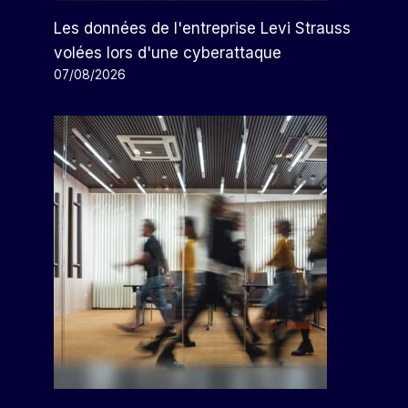
Les données de l'entreprise Levi Strauss
Clase Azul México Arrive Au
volées lors d'une cyberattaque
Paradis Mexicain De Los Cabos
07/08/2026
Par
Arthur
16/11/2022