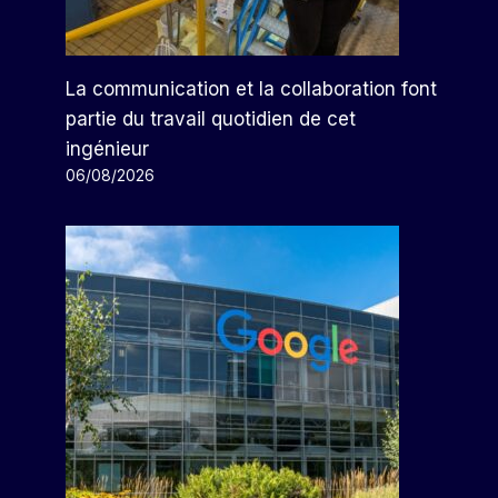
Le Changement De Marque En
X Entraîne La Vente De
Mobilier De Bureau
La communication et la collaboration font
Par
Arthur
11/08/2023
partie du travail quotidien de cet
ingénieur
06/08/2026