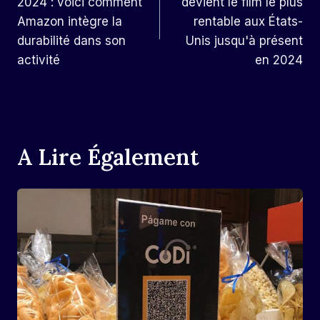
2024 : voici comment
devient le film le plus
L’article
Amazon intègre la
rentable aux États-
durabilité dans son
Unis jusqu'à présent
activité
en 2024
A Lire Également