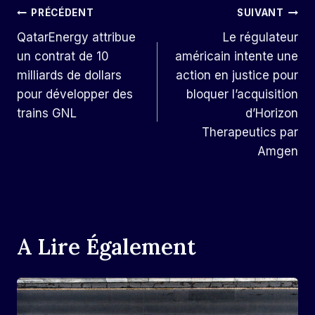
Navigation
PRÉCÉDENT
SUIVANT
QatarEnergy attribue
Le régulateur
De
un contrat de 10
américain intente une
L’article
milliards de dollars
action en justice pour
pour développer des
bloquer l’acquisition
trains GNL
d’Horizon
Therapeutics par
Amgen
A Lire Également