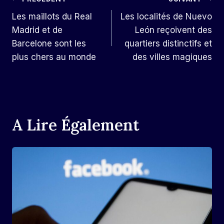
Navigation
Les maillots du Real
Les localités de Nuevo
De
Madrid et de
León reçoivent des
L’article
Barcelone sont les
quartiers distinctifs et
plus chers au monde
des villes magiques
A Lire Également