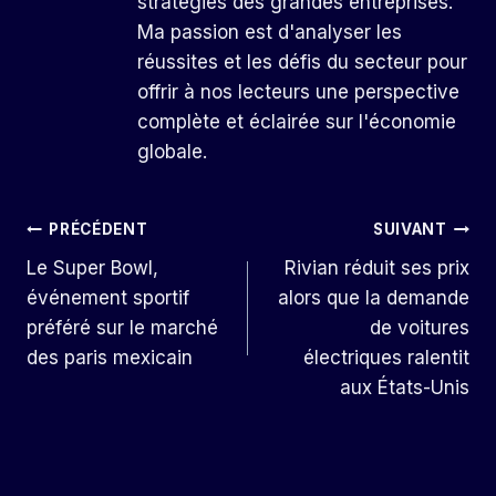
stratégies des grandes entreprises.
Ma passion est d'analyser les
réussites et les défis du secteur pour
offrir à nos lecteurs une perspective
complète et éclairée sur l'économie
globale.
Navigation
PRÉCÉDENT
SUIVANT
Le Super Bowl,
Rivian réduit ses prix
De
événement sportif
alors que la demande
L’article
préféré sur le marché
de voitures
des paris mexicain
électriques ralentit
aux États-Unis